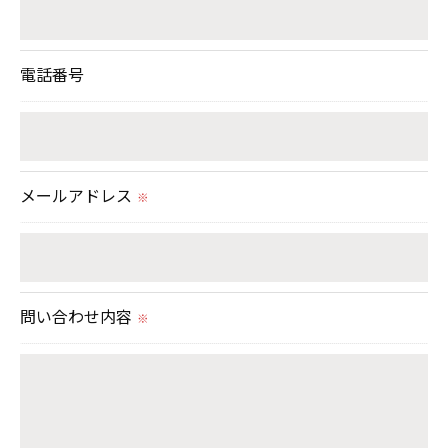
当社では、個人情報の漏洩等がなされないよう、適
切に安全管理対策を実施します。
電話番号
＜個人情報を与えなかった場合に生じる結果＞
必要な情報を頂けない場合は、それに対応した当社
のサービスをご提供できない場合がございますので
メールアドレス
予めご了承ください。
※
＜個人情報の開示･訂正・削除･利用停止の手続につ
いて＞
問い合わせ内容
当社では、お客様の個人情報の開示･訂正･削除・利
※
用停止の手続を定めさせて頂いております。
ご本人である事を確認のうえ、対応させて頂きま
す。
個人情報の開示･訂正･削除・利用停止の具体的手続