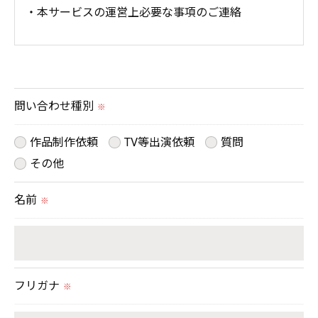
・本サービスの運営上必要な事項のご連絡
＜個人情報の提供について＞
当社ではお客様の同意を得た場合または法令に定め
られた場合を除き、
問い合わせ種別
※
取得した個人情報を第三者に提供することはいたし
ません。
作品制作依頼
TV等出演依頼
質問
その他
＜個人情報の委託について＞
名前
※
当社では、利用目的の達成に必要な範囲において、
個人情報を外部に委託する場合があります。
これらの委託先に対しては個人情報保護契約等の措
置をとり、適切な監督を行います。
フリガナ
※
＜個人情報の安全管理＞