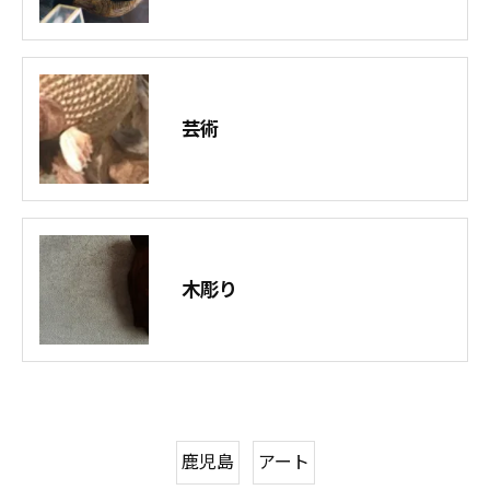
芸術
木彫り
鹿児島
アート