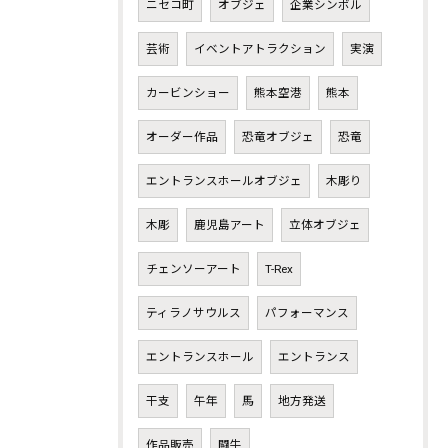
ニセコ町
オブジェ
企業シンボル
芸術
イベントアトラクション
実演
カービンショー
熊本空港
熊本
オーダー作品
恐竜オブジェ
恐竜
エントランスホールオブジェ
木彫り
木彫
鹿児島アート
立体オブジェ
チェンソーアート
T-Rex
ティラノサウルス
パフォーマンス
エントランスホール
エントランス
干支
午年
馬
地方発送
作品販売
闘牛