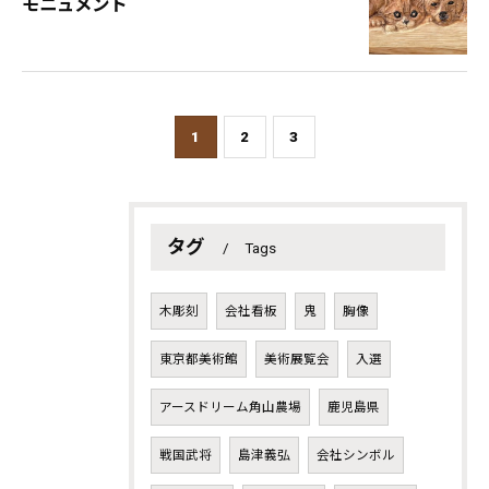
モニュメント
1
2
3
タグ
Tags
木彫刻
会社看板
鬼
胸像
東京都美術館
美術展覧会
入選
アースドリーム角山農場
鹿児島県
戦国武将
島津義弘
会社シンボル