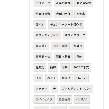
ロゴマーク
正義の女神
鹿児島空港
西郷隆盛像
金剛力士像
風倒木
御神木
チェンソーアート初心者
オフィスデザイン
オフィスワーク
鹿の親子
ペット彫刻
都城市
東霧島神社
南日本新聞
奉納
龍彫刻
龍神
丙午
2026年干支
仔馬
ベンチ
北海道
Pfanner
ファナー
犬
ゴールデンレトリバー
アイベックス
記念撮影
ベジピク