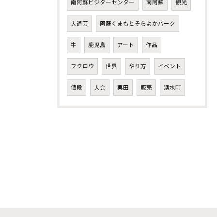
南阿蘇ビジターセンター
南阿蘇
観光
大道芸
阿蘇くまもとそらよかパーク
牛
鹿児島
アート
作品
フクロウ
世界
やり方
イベント
値段
大会
栗田
販売
湧水町