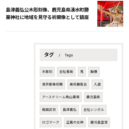
島津義弘公木彫刻像、鹿児島県湧水町勝
栗神社に地域を見守る祈願像として鎮座
タグ
Tags
木彫刻
会社看板
鬼
胸像
東京都美術館
美術展覧会
入選
アースドリーム角山農場
鹿児島県
戦国武将
島津義弘
会社シンボル
ロゴマーク
正義の女神
鹿児島空港