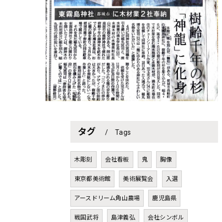
タグ
Tags
木彫刻
会社看板
鬼
胸像
東京都美術館
美術展覧会
入選
アースドリーム角山農場
鹿児島県
戦国武将
島津義弘
会社シンボル