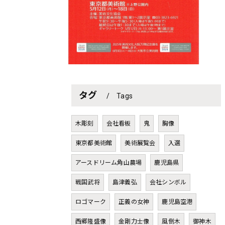
タグ
Tags
木彫刻
会社看板
鬼
胸像
東京都美術館
美術展覧会
入選
アースドリーム角山農場
鹿児島県
戦国武将
島津義弘
会社シンボル
ロゴマーク
正義の女神
鹿児島空港
西郷隆盛像
金剛力士像
風倒木
御神木