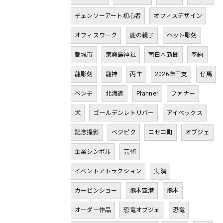
チェンソーアート初心者
オフィスデザイン
オフィスワーク
鹿の親子
ペット彫刻
都城市
東霧島神社
南日本新聞
奉納
龍彫刻
龍神
丙午
2026年干支
仔馬
ベンチ
北海道
Pfanner
ファナー
犬
ゴールデンレトリバー
アイベックス
記念撮影
ベジピク
ニセコ町
オブジェ
企業シンボル
芸術
イベントアトラクション
実演
カービンショー
熊本空港
熊本
オーダー作品
恐竜オブジェ
恐竜