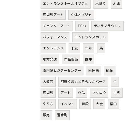
エントランスホールオブジェ
木彫り
木彫
鹿児島アート
立体オブジェ
チェンソーアート
T-Rex
ティラノサウルス
パフォーマンス
エントランスホール
エントランス
干支
午年
馬
地方発送
作品販売
闘牛
南阿蘇ビジターセンター
南阿蘇
観光
大道芸
阿蘇くまもとそらよかパーク
牛
鹿児島
アート
作品
フクロウ
世界
やり方
イベント
値段
大会
栗田
販売
湧水町