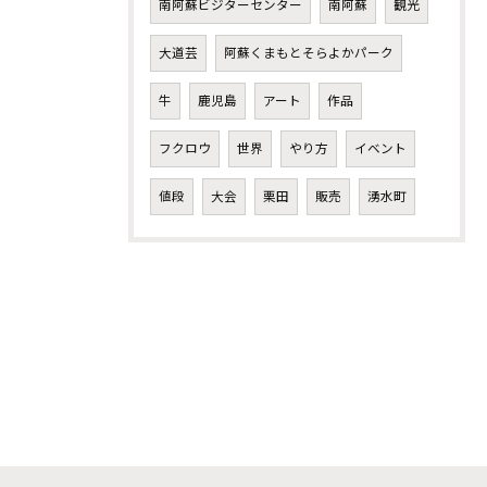
南阿蘇ビジターセンター
南阿蘇
観光
大道芸
阿蘇くまもとそらよかパーク
牛
鹿児島
アート
作品
フクロウ
世界
やり方
イベント
値段
大会
栗田
販売
湧水町