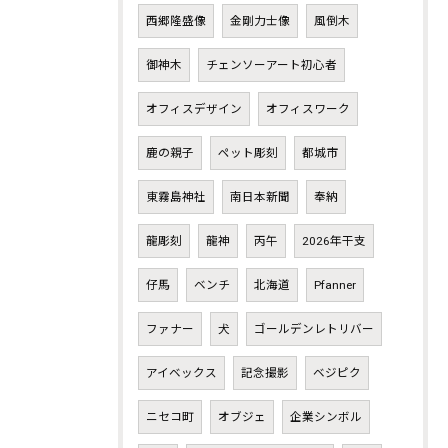
西郷隆盛像
金剛力士像
風倒木
御神木
チェンソーアート初心者
オフィスデザイン
オフィスワーク
鹿の親子
ペット彫刻
都城市
東霧島神社
南日本新聞
奉納
龍彫刻
龍神
丙午
2026年干支
仔馬
ベンチ
北海道
Pfanner
ファナー
犬
ゴールデンレトリバー
アイベックス
記念撮影
ベジピク
ニセコ町
オブジェ
企業シンボル