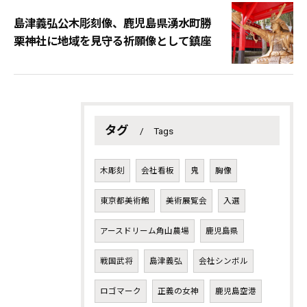
島津義弘公木彫刻像、鹿児島県湧水町勝
栗神社に地域を見守る祈願像として鎮座
タグ
Tags
木彫刻
会社看板
鬼
胸像
東京都美術館
美術展覧会
入選
アースドリーム角山農場
鹿児島県
戦国武将
島津義弘
会社シンボル
ロゴマーク
正義の女神
鹿児島空港