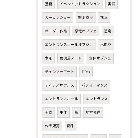
芸術
イベントアトラクション
実演
カービンショー
熊本空港
熊本
オーダー作品
恐竜オブジェ
恐竜
エントランスホールオブジェ
木彫り
木彫
鹿児島アート
立体オブジェ
チェンソーアート
T-Rex
ティラノサウルス
パフォーマンス
エントランスホール
エントランス
干支
午年
馬
地方発送
作品販売
闘牛