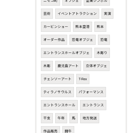
ニセコ町
オブジェ
企業シンボル
芸術
イベントアトラクション
実演
カービンショー
熊本空港
熊本
オーダー作品
恐竜オブジェ
恐竜
エントランスホールオブジェ
木彫り
木彫
鹿児島アート
立体オブジェ
チェンソーアート
T-Rex
ティラノサウルス
パフォーマンス
エントランスホール
エントランス
干支
午年
馬
地方発送
作品販売
闘牛