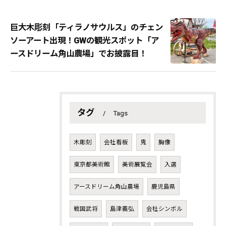
巨大木彫刻「ティラノサウルス」のチェン
ソーアート出現！GWの観光スポット「ア
ースドリーム角山農場」でお披露目！
タグ
Tags
木彫刻
会社看板
鬼
胸像
東京都美術館
美術展覧会
入選
アースドリーム角山農場
鹿児島県
戦国武将
島津義弘
会社シンボル