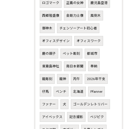
ロゴマーク
正義の女神
鹿児島空港
西郷隆盛像
金剛力士像
風倒木
御神木
チェンソーアート初心者
オフィスデザイン
オフィスワーク
鹿の親子
ペット彫刻
都城市
東霧島神社
南日本新聞
奉納
龍彫刻
龍神
丙午
2026年干支
仔馬
ベンチ
北海道
Pfanner
ファナー
犬
ゴールデンレトリバー
アイベックス
記念撮影
ベジピク