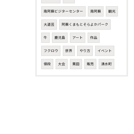
南阿蘇ビジターセンター
南阿蘇
観光
大道芸
阿蘇くまもとそらよかパーク
牛
鹿児島
アート
作品
フクロウ
世界
やり方
イベント
値段
大会
栗田
販売
湧水町