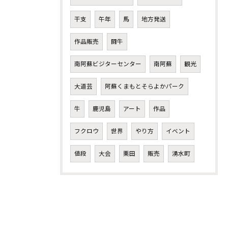
干支
午年
馬
地方発送
作品販売
闘牛
南阿蘇ビジターセンター
南阿蘇
観光
大道芸
阿蘇くまもとそらよかパーク
牛
鹿児島
アート
作品
フクロウ
世界
やり方
イベント
値段
大会
栗田
販売
湧水町