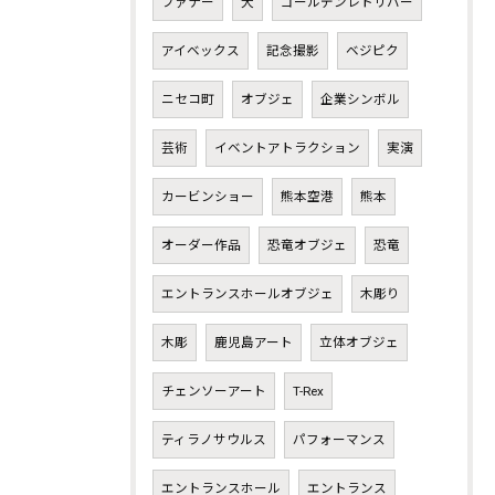
ファナー
犬
ゴールデンレトリバー
アイベックス
記念撮影
ベジピク
ニセコ町
オブジェ
企業シンボル
芸術
イベントアトラクション
実演
カービンショー
熊本空港
熊本
オーダー作品
恐竜オブジェ
恐竜
エントランスホールオブジェ
木彫り
木彫
鹿児島アート
立体オブジェ
チェンソーアート
T-Rex
ティラノサウルス
パフォーマンス
エントランスホール
エントランス