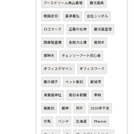
アースドリーム角山農場
鹿児島県
戦国武将
島津義弘
会社シンボル
ロゴマーク
正義の女神
鹿児島空港
西郷隆盛像
金剛力士像
風倒木
御神木
チェンソーアート初心者
オフィスデザイン
オフィスワーク
鹿の親子
ペット彫刻
都城市
東霧島神社
南日本新聞
奉納
龍彫刻
龍神
丙午
2026年干支
仔馬
ベンチ
北海道
Pfanner