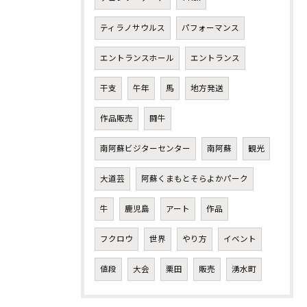
ティラノサウルス
パフォーマンス
エントランスホール
エントランス
干支
午年
馬
地方発送
作品販売
闘牛
南阿蘇ビジターセンター
南阿蘇
観光
大道芸
阿蘇くまもとそらよかパーク
牛
鹿児島
アート
作品
フクロウ
世界
やり方
イベント
値段
大会
栗田
販売
湧水町