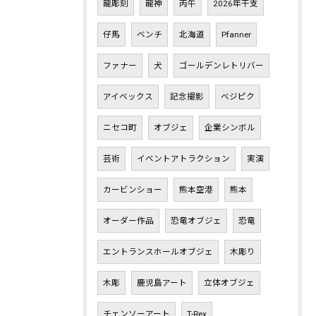
龍彫刻
龍神
丙午
2026年干支
仔馬
ベンチ
北海道
Pfanner
ファナー
犬
ゴールデンレトリバー
アイベックス
記念撮影
ベジピク
ニセコ町
オブジェ
企業シンボル
芸術
イベントアトラクション
実演
カービンショー
熊本空港
熊本
オーダー作品
恐竜オブジェ
恐竜
エントランスホールオブジェ
木彫り
木彫
鹿児島アート
立体オブジェ
チェンソーアート
T-Rex