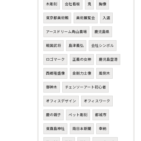
木彫刻
会社看板
鬼
胸像
東京都美術館
美術展覧会
入選
アースドリーム角山農場
鹿児島県
戦国武将
島津義弘
会社シンボル
ロゴマーク
正義の女神
鹿児島空港
西郷隆盛像
金剛力士像
風倒木
御神木
チェンソーアート初心者
オフィスデザイン
オフィスワーク
鹿の親子
ペット彫刻
都城市
東霧島神社
南日本新聞
奉納