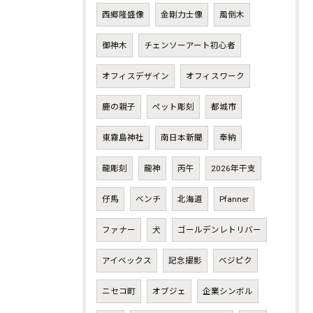
西郷隆盛像
金剛力士像
風倒木
御神木
チェンソーアート初心者
オフィスデザイン
オフィスワーク
鹿の親子
ペット彫刻
都城市
東霧島神社
南日本新聞
奉納
龍彫刻
龍神
丙午
2026年干支
仔馬
ベンチ
北海道
Pfanner
ファナー
犬
ゴールデンレトリバー
アイベックス
記念撮影
ベジピク
ニセコ町
オブジェ
企業シンボル