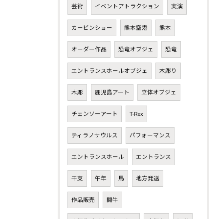
芸術
イベントアトラクション
実演
カービンショー
熊本空港
熊本
オーダー作品
恐竜オブジェ
恐竜
エントランスホールオブジェ
木彫り
木彫
鹿児島アート
立体オブジェ
チェンソーアート
T-Rex
ティラノサウルス
パフォーマンス
エントランスホール
エントランス
干支
午年
馬
地方発送
作品販売
闘牛