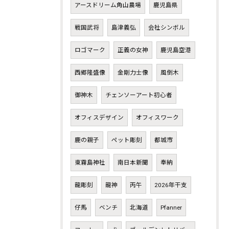
アースドリーム角山農場
鹿児島県
戦国武将
島津義弘
会社シンボル
ロゴマーク
正義の女神
鹿児島空港
西郷隆盛像
金剛力士像
風倒木
御神木
チェンソーアート初心者
オフィスデザイン
オフィスワーク
鹿の親子
ペット彫刻
都城市
東霧島神社
南日本新聞
奉納
龍彫刻
龍神
丙午
2026年干支
仔馬
ベンチ
北海道
Pfanner