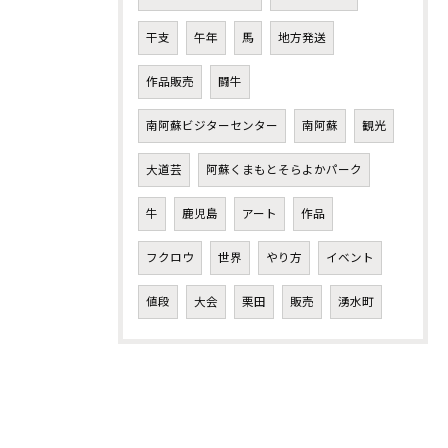
干支
午年
馬
地方発送
作品販売
闘牛
南阿蘇ビジターセンター
南阿蘇
観光
大道芸
阿蘇くまもとそらよかパーク
牛
鹿児島
アート
作品
フクロウ
世界
やり方
イベント
値段
大会
栗田
販売
湧水町