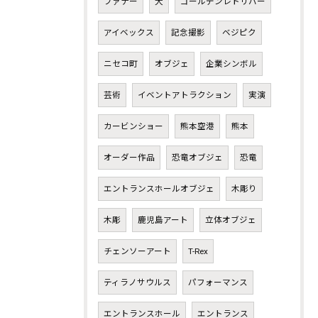
ファナー
犬
ゴールデンレトリバー
アイベックス
記念撮影
ベジピク
ニセコ町
オブジェ
企業シンボル
芸術
イベントアトラクション
実演
カービンショー
熊本空港
熊本
オーダー作品
恐竜オブジェ
恐竜
エントランスホールオブジェ
木彫り
木彫
鹿児島アート
立体オブジェ
チェンソーアート
T-Rex
ティラノサウルス
パフォーマンス
エントランスホール
エントランス