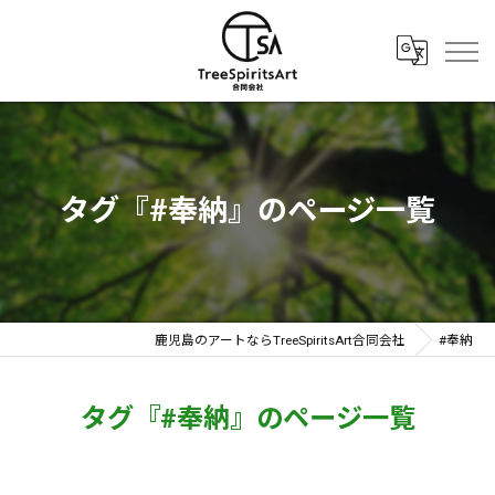
タグ『#奉納』のページ一覧
鹿児島のアートならTreeSpiritsArt合同会社
#奉納
タグ『#奉納』のページ一覧