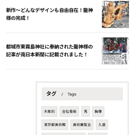
新作〜どんなデザインも自由自在！龍神
様の完成！
都城市東霧島神社に奉納された龍神様の
記事が南日本新聞に記載されました！
タグ
Tags
木彫刻
会社看板
鬼
胸像
東京都美術館
美術展覧会
入選