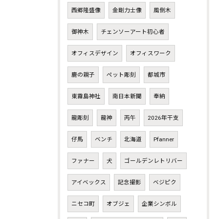
西郷隆盛像
金剛力士像
風倒木
御神木
チェンソーアート初心者
オフィスデザイン
オフィスワーク
鹿の親子
ペット彫刻
都城市
東霧島神社
南日本新聞
奉納
龍彫刻
龍神
丙午
2026年干支
仔馬
ベンチ
北海道
Pfanner
ファナー
犬
ゴールデンレトリバー
アイベックス
記念撮影
ベジピク
ニセコ町
オブジェ
企業シンボル