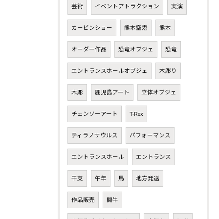
芸術
イベントアトラクション
実演
カービンショー
熊本空港
熊本
オーダー作品
恐竜オブジェ
恐竜
エントランスホールオブジェ
木彫り
木彫
鹿児島アート
立体オブジェ
チェンソーアート
T-Rex
ティラノサウルス
パフォーマンス
エントランスホール
エントランス
干支
午年
馬
地方発送
作品販売
闘牛