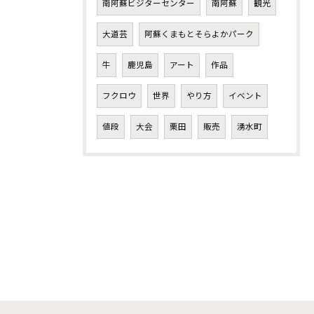
南阿蘇ビジターセンター
南阿蘇
観光
大道芸
阿蘇くまもとそらよかパーク
牛
鹿児島
アート
作品
フクロウ
世界
やり方
イベント
値段
大会
栗田
販売
湧水町