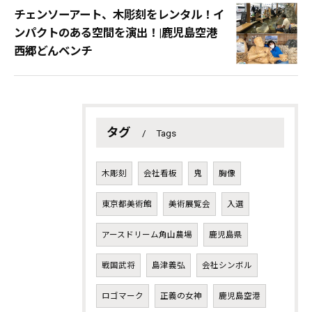
チェンソーアート、木彫刻をレンタル！イ
ンパクトのある空間を演出！|鹿児島空港
西郷どんベンチ
タグ
Tags
木彫刻
会社看板
鬼
胸像
東京都美術館
美術展覧会
入選
アースドリーム角山農場
鹿児島県
戦国武将
島津義弘
会社シンボル
ロゴマーク
正義の女神
鹿児島空港