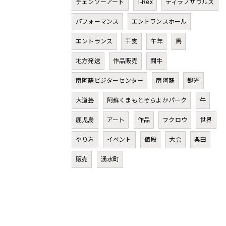
チェンソーアート
T-Rex
ティラノサウルス
パフォーマンス
エントランスホール
エントランス
干支
午年
馬
地方発送
作品販売
闘牛
南阿蘇ビジターセンター
南阿蘇
観光
大道芸
阿蘇くまもとそらよかパーク
牛
鹿児島
アート
作品
フクロウ
世界
やり方
イベント
値段
大会
栗田
販売
湧水町