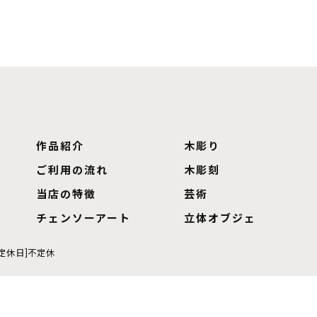
作品紹介
木彫り
ご利用の流れ
木彫刻
当店の特徴
芸術
チェンソーアート
立体オブジェ
0[定休日]不定休
© 2026 鹿児島のアートならTreeSpiritsArt合同会社 ALL RIGHTS RESERVED.