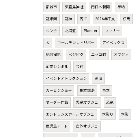
都城市
東霧島神社
南日本新聞
奉納
龍彫刻
龍神
丙午
2026年干支
仔馬
ベンチ
北海道
Pfanner
ファナー
犬
ゴールデンレトリバー
アイベックス
記念撮影
ベジピク
ニセコ町
オブジェ
企業シンボル
芸術
イベントアトラクション
実演
カービンショー
熊本空港
熊本
オーダー作品
恐竜オブジェ
恐竜
エントランスホールオブジェ
木彫り
木彫
鹿児島アート
立体オブジェ