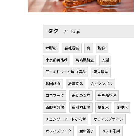
タグ
Tags
木彫刻
会社看板
鬼
胸像
東京都美術館
美術展覧会
入選
アースドリーム角山農場
鹿児島県
戦国武将
島津義弘
会社シンボル
ロゴマーク
正義の女神
鹿児島空港
西郷隆盛像
金剛力士像
風倒木
御神木
チェンソーアート初心者
オフィスデザイン
オフィスワーク
鹿の親子
ペット彫刻