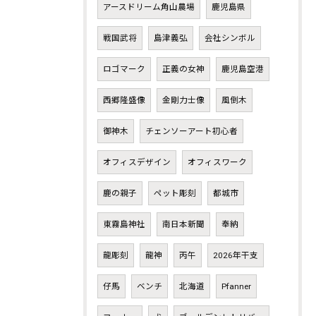
アースドリーム角山農場
鹿児島県
戦国武将
島津義弘
会社シンボル
ロゴマーク
正義の女神
鹿児島空港
西郷隆盛像
金剛力士像
風倒木
御神木
チェンソーアート初心者
オフィスデザイン
オフィスワーク
鹿の親子
ペット彫刻
都城市
東霧島神社
南日本新聞
奉納
龍彫刻
龍神
丙午
2026年干支
仔馬
ベンチ
北海道
Pfanner