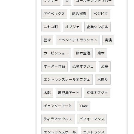
ファナー
犬
ゴールデンレトリバー
アイベックス
記念撮影
ベジピク
ニセコ町
オブジェ
企業シンボル
芸術
イベントアトラクション
実演
カービンショー
熊本空港
熊本
オーダー作品
恐竜オブジェ
恐竜
エントランスホールオブジェ
木彫り
木彫
鹿児島アート
立体オブジェ
チェンソーアート
T-Rex
ティラノサウルス
パフォーマンス
エントランスホール
エントランス