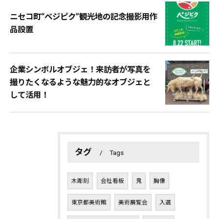
ニセコ町“ベジピク”観光地の記念撮影用作
品設置
企業シンボルオブジェ！来訪者が写真を
撮りたくなるような魅力的なオブジェと
して活用！
タグ
Tags
木彫刻
会社看板
鬼
胸像
東京都美術館
美術展覧会
入選