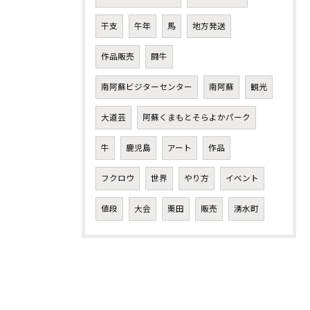
干支
午年
馬
地方発送
作品販売
闘牛
南阿蘇ビジターセンター
南阿蘇
観光
大道芸
阿蘇くまもとそらよかパーク
牛
鹿児島
アート
作品
フクロウ
世界
やり方
イベント
値段
大会
栗田
販売
湧水町