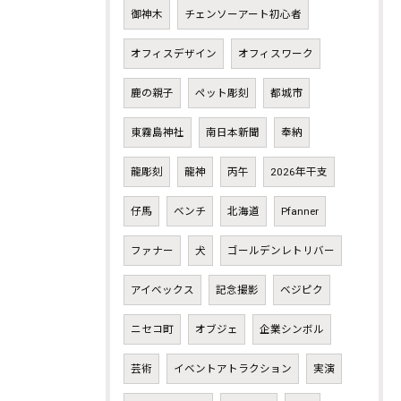
御神木
チェンソーアート初心者
オフィスデザイン
オフィスワーク
鹿の親子
ペット彫刻
都城市
東霧島神社
南日本新聞
奉納
龍彫刻
龍神
丙午
2026年干支
仔馬
ベンチ
北海道
Pfanner
ファナー
犬
ゴールデンレトリバー
アイベックス
記念撮影
ベジピク
ニセコ町
オブジェ
企業シンボル
芸術
イベントアトラクション
実演