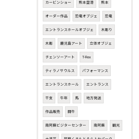
カービンショー
熊本空港
熊本
オーダー作品
恐竜オブジェ
恐竜
エントランスホールオブジェ
木彫り
木彫
鹿児島アート
立体オブジェ
チェンソーアート
T-Rex
ティラノサウルス
パフォーマンス
エントランスホール
エントランス
干支
午年
馬
地方発送
作品販売
闘牛
南阿蘇ビジターセンター
南阿蘇
観光