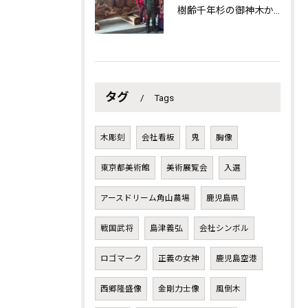
樹齢千年杉の御神木から彫り出された龍神様！都城市東霧島神社に奉納！
タグ
Tags
木彫刻
会社看板
鬼
胸像
東京都美術館
美術展覧会
入選
アースドリーム角山農場
鹿児島県
戦国武将
島津義弘
会社シンボル
ロゴマーク
正義の女神
鹿児島空港
西郷隆盛像
金剛力士像
風倒木