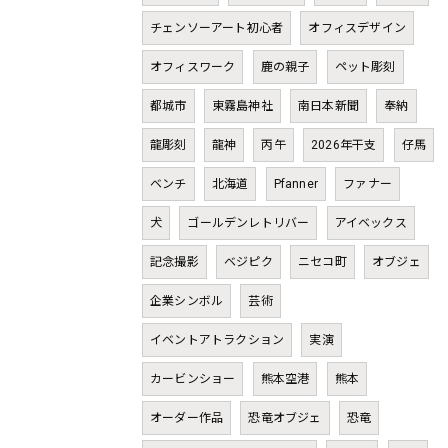
チェンソーアート初心者
オフィスデザイン
オフィスワーク
鹿の親子
ペット彫刻
都城市
東霧島神社
南日本新聞
奉納
龍彫刻
龍神
丙午
2026年干支
仔馬
ベンチ
北海道
Pfanner
ファナー
犬
ゴールデンレトリバー
アイベックス
記念撮影
ベジピク
ニセコ町
オブジェ
企業シンボル
芸術
イベントアトラクション
実演
カービンショー
熊本空港
熊本
オーダー作品
恐竜オブジェ
恐竜