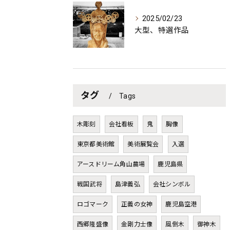
2025/02/23
大型、特選作品
タグ
Tags
木彫刻
会社看板
鬼
胸像
東京都美術館
美術展覧会
入選
アースドリーム角山農場
鹿児島県
戦国武将
島津義弘
会社シンボル
ロゴマーク
正義の女神
鹿児島空港
西郷隆盛像
金剛力士像
風倒木
御神木