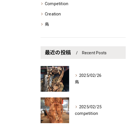
Competition
Creation
鳥
最近の投稿
Recent Posts
2025/02/26
鳥
2025/02/25
competition