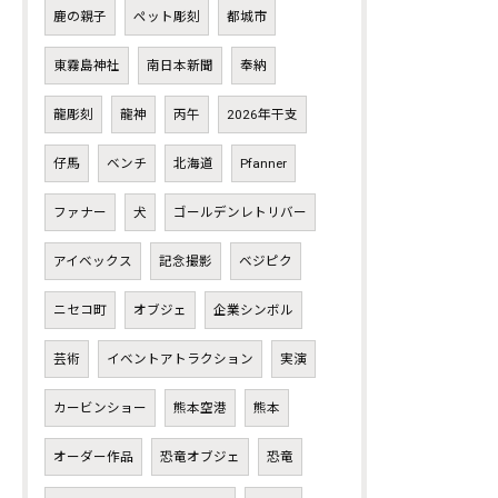
鹿の親子
ペット彫刻
都城市
東霧島神社
南日本新聞
奉納
龍彫刻
龍神
丙午
2026年干支
仔馬
ベンチ
北海道
Pfanner
ファナー
犬
ゴールデンレトリバー
アイベックス
記念撮影
ベジピク
ニセコ町
オブジェ
企業シンボル
芸術
イベントアトラクション
実演
カービンショー
熊本空港
熊本
オーダー作品
恐竜オブジェ
恐竜