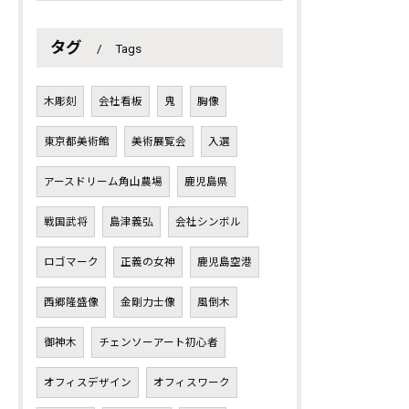
タグ
Tags
木彫刻
会社看板
鬼
胸像
東京都美術館
美術展覧会
入選
アースドリーム角山農場
鹿児島県
戦国武将
島津義弘
会社シンボル
ロゴマーク
正義の女神
鹿児島空港
西郷隆盛像
金剛力士像
風倒木
御神木
チェンソーアート初心者
オフィスデザイン
オフィスワーク