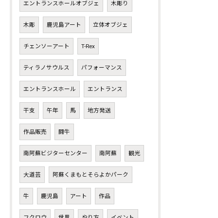
エントランスホールオブジェ
木彫り
木彫
鹿児島アート
立体オブジェ
チェンソーアート
T-Rex
ティラノサウルス
パフォーマンス
エントランスホール
エントランス
干支
午年
馬
地方発送
作品販売
闘牛
南阿蘇ビジターセンター
南阿蘇
観光
大道芸
阿蘇くまもとそらよかパーク
牛
鹿児島
アート
作品
フクロウ
世界
やり方
イベント