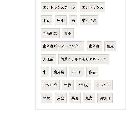
エントランスホール
エントランス
干支
午年
馬
地方発送
作品販売
闘牛
南阿蘇ビジターセンター
南阿蘇
観光
大道芸
阿蘇くまもとそらよかパーク
牛
鹿児島
アート
作品
フクロウ
世界
やり方
イベント
値段
大会
栗田
販売
湧水町