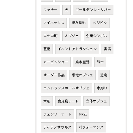
ファナー
犬
ゴールデンレトリバー
アイベックス
記念撮影
ベジピク
ニセコ町
オブジェ
企業シンボル
芸術
イベントアトラクション
実演
カービンショー
熊本空港
熊本
オーダー作品
恐竜オブジェ
恐竜
エントランスホールオブジェ
木彫り
木彫
鹿児島アート
立体オブジェ
チェンソーアート
T-Rex
ティラノサウルス
パフォーマンス