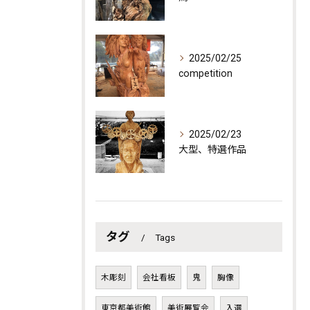
2025/02/25
competition
2025/02/23
大型、特選作品
タグ
Tags
木彫刻
会社看板
鬼
胸像
東京都美術館
美術展覧会
入選