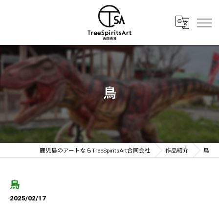
鳥
鹿児島のアートならTreeSpiritsArt合同会社
作品紹介
鳥
鳥
2025/02/17