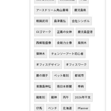
アースドリーム角山農場
鹿児島県
戦国武将
島津義弘
会社シンボル
ロゴマーク
正義の女神
鹿児島空港
西郷隆盛像
金剛力士像
風倒木
御神木
チェンソーアート初心者
オフィスデザイン
オフィスワーク
鹿の親子
ペット彫刻
都城市
東霧島神社
南日本新聞
奉納
龍彫刻
龍神
丙午
2026年干支
仔馬
ベンチ
北海道
Pfanner